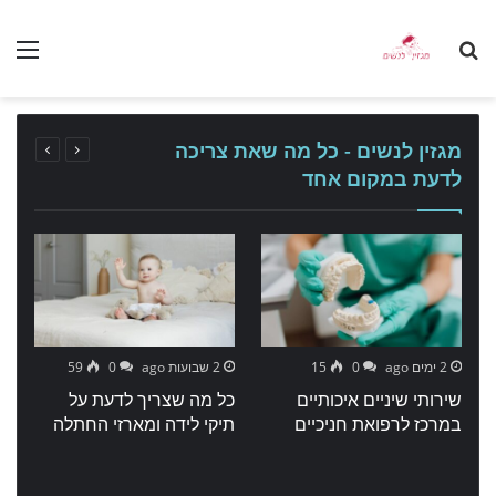
nu
Search
for
מגזין לנשים - כל מה שאת צריכה
לדעת במקום אחד
2 ימים ago
0
15
2 שבועות ago
0
59
שירותי שיניים איכותיים
כל מה שצריך לדעת על
ג
במרכז לרפואת חניכיים
תיקי לידה ומארזי החתלה
ה
ו