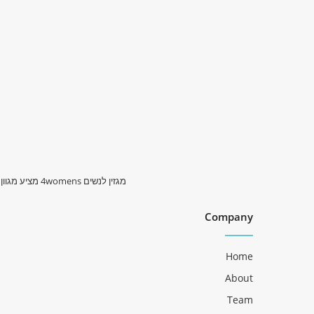
מגזין לנשים 4womens מציע מגוון רחב של כתבות בנושא צרכנות, אופנה, לליף סטייל, אמהות, טיולים ועוד. בואי להתעדכן בכל מה שחדש ומתאים בדיוק לך.
Company
Home
About
Team