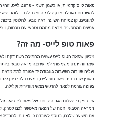
פאות לייס קדמיות, או בשמן השני – פרונט לייס, זו
להשתנות בגודלה מרקה לרקה ומצד לצד, כלומר היא יכ
לאוזניים. קו צמיחת השיער יראה טבעי לחלוטין בזכות
אנשים המחפשים מראה מהמם וטבעי עם נוכחות, ויצי
פאות טופ לייס- מה זה?
מכיוון שפאת הטופ לייס עשויה מחתיכת רשת דקה ולא
שמהווה יתרון משמעותי למי שרוצה מראה טבעי ביות
ועליה שזורות השערות בעבודת יד אמורה לתת מראה ט
האופן שבו בנויה פאת טופ לייס, כמעט בלתי ניתן לז
צפופה גורמת לפאה להרגיש ממש אוורירית וקלילה.
אין ספק כי העלות הגבוהה יותר של פאות לייס אל מול
המראה הטבעי והנוח של הפאה מאפשר לכם לסרק, לפזר
עם השיער שלכם, בנוסף לעובדה כי לא ניתן להבדיל 