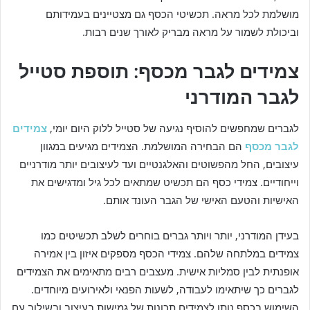
מושלמת לכל מראה. תכשיטי הכסף גם מצטיינים בעמידותם
וביכולת לשמור על מראה מבריק לאורך שנים רבות.
צמידים לגבר מכסף: תוספת סטייל
לגבר המודרני
לגברים שמחפשים להוסיף נגיעה של סטייל ללוק היום יומי,
צמידים
לגבר מכסף
הם הבחירה המושלמת. הצמידים מגיעים במגוון
עיצובים, החל מהפשוטים והאלגנטיים ועד לעיצובים יותר מודרניים
וייחודיים. צמידי כסף הם תכשיט שמתאים לכל גיל ומדגישים את
האישיות והטעם האישי של הגבר העונד אותם.
בעידן המודרני, יותר ויותר גברים בוחרים לשלב תכשיטים כמו
צמידים במלתחה שלהם. צמידי הכסף מספקים איזון בין אמירה
אופנתית לבין סמליות אישית. מעצבים רבים מתאימים את הצמידים
לגברים כך שיתאימו לעבודה, לשעות הפנאי ולאירועים מיוחדים.
השימוש בכסף נותן לצמידים תכונות של גמישות בעיצוב ובשילוב עם