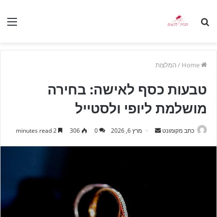
nu
Search
for
Home
/
המלצות
טבעות כסף לאישה: בחירה
מושלמת ליופי ולסטייל
כתב מקומונט
S
מרץ 6, 2026
0
306
2 minutes read
e
n
d
a
n
e
m