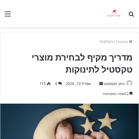
nu
Search
for
Home
/
המלצות
מדריך מקיף לבחירת מוצרי
טקסטיל לתינוקות
כתב מקומונט
S
אפריל 19, 2026
0
115
e
2 minutes read
n
d
a
n
e
m