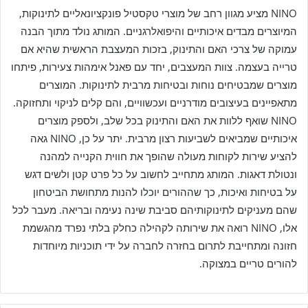
NINO מציע מגוון רחב של מוצרי טקסטיל פונקציונאליים לתינוקות,
המיוצרים מבדים איכותיים והיפואלרגניים. המותג נולד מתוך הבנה
עמוקה של צרכי האם והתינוק, בזכות המעצבת הראשית שהיא אם
טרייה בעצמה. צוות המעצבים, יחד עם פאנל אימהות צעירות, פיתחו
מוצרים שמבטיחים נוחות ובטיחות מרבית לתינוקות. המוצרים
מתאפיינים בעיצובים מודרניים ועכשוויים, והם קלים לניקוי ותחזוקה.
NINO שואף ללוות את האם והתינוק בכל שלב, ולספק מוצרים
איכותיים שמביאים לשביעות רצון מרבית. יתר על כן, NINO גאה
להציע שירות לקוחות מעולה שהופך את חווית הקנייה למהנה
ונטולת דאגות. המותג מתחייב לחשוב על כל פרט קטן ולשים דגש
על בטיחות ואיכות, כך שההורים יוכלו להנות מתחושת הביטחון
שהם מעניקים לתינוקותיהם סביבת שינה נעימה ובריאה. מעבר לכל
אלו, NINO רואה את שירותה לקהילה כחלק בלתי נפרד מהגשמת
חזונה ומתחייבת לתרום בחזרה לחברה על ידי תוכניות מיוחדות
להורים טריים במצוקה.